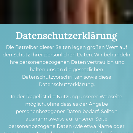
Datenschutz­erklärung
Die Betreiber dieser Seiten legen großen Wert auf
den Schutz Ihrer persönlichen Daten. Wir behandeln
Ihre personenbezogenen Daten vertraulich und
halten uns an die gesetzlichen
Datenschutzvorschriften sowie diese
Datenschutzerklärung.
In der Regel ist die Nutzung unserer Webseite
möglich, ohne dass es der Angabe
personenbezogener Daten bedarf. Sollten
ausnahmsweise auf unserer Seite
personenbezogene Daten (wie etwa Name oder